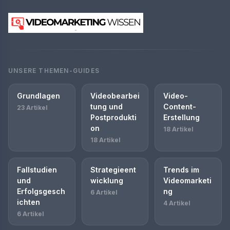
UNSERE THEMEN-GUIDES
Grundlagen
Videobearbei
Video-
tung und
Content-
23 Artikel
Postprodukti
Erstellung
on
18 Artikel
18 Artikel
Fallstudien
Strategieent
Trends im
und
wicklung
Videomarketi
Erfolgsgesch
ng
6 Artikel
ichten
4 Artikel
6 Artikel