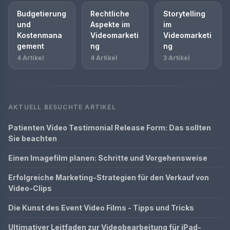
Budgetierung
Rechtliche
Storytelling
und
Aspekte im
im
Kostenmana
Videomarketi
Videomarketi
gement
ng
ng
4 Artikel
4 Artikel
3 Artikel
AKTUELL BESUCHTE ARTIKEL
Patienten Video Testimonial Release Form: Das sollten
Sie beachten
Einen Imagefilm planen: Schritte und Vorgehensweise
Erfolgreiche Marketing-Strategien für den Verkauf von
Video-Clips
Die Kunst des Event Video Films - Tipps und Tricks
Ultimativer Leitfaden zur Videobearbeitung für iPad-